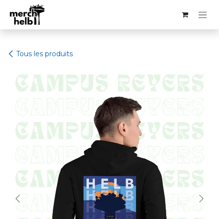
Se rendre au contenu
Tous les produits