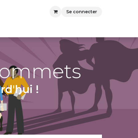
Se connecter
 sommets
d'hui !