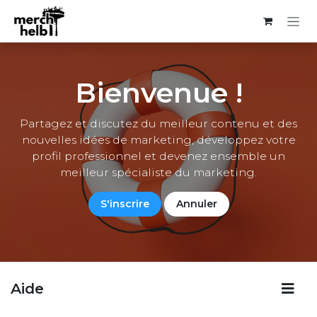
Se rendre au contenu
Bienvenue !
Partagez et discutez du meilleur contenu et des
nouvelles idées de marketing, développez votre
profil professionnel et devenez ensemble un
meilleur spécialiste du marketing.
S'inscrire
Annuler
Aide