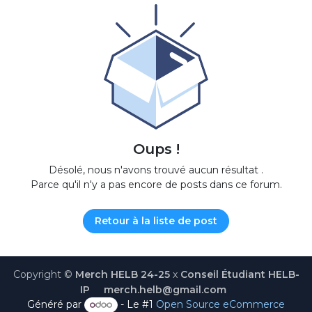
Oups !
Désolé, nous n'avons trouvé aucun résultat
.
Parce qu'il n'y a pas encore de posts dans ce forum.
Retour à la liste de post
Copyright ©
Merch HELB 24-25
x
Conseil Étudiant HELB-
IP
​merch.helb@gmail.com
Généré par
- Le #1
Open Source eCommerce